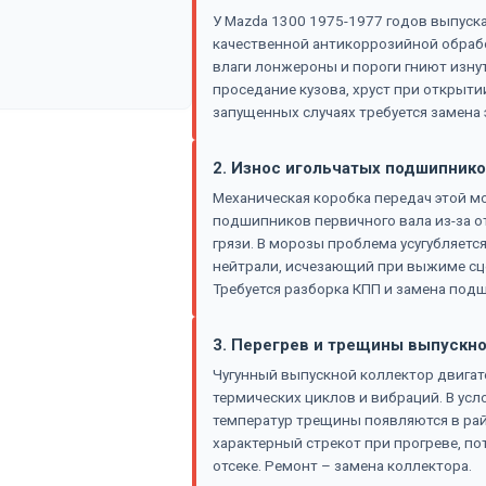
У Mazda 1300 1975-1977 годов выпуска
качественной антикоррозийной обработ
влаги лонжероны и пороги гниют изнут
проседание кузова, хруст при открыти
запущенных случаях требуется замена 
2. Износ игольчатых подшипнико
Механическая коробка передач этой м
подшипников первичного вала из-за о
грязи. В морозы проблема усугубляется
нейтрали, исчезающий при выжиме сце
Требуется разборка КПП и замена под
3. Перегрев и трещины выпускно
Чугунный выпускной коллектор двигате
термических циклов и вибраций. В усл
температур трещины появляются в рай
характерный стрекот при прогреве, п
отсеке. Ремонт – замена коллектора.