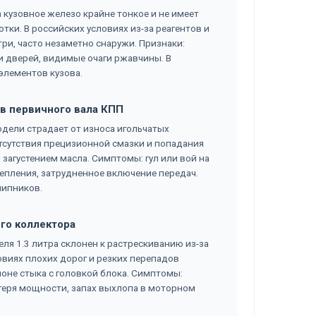
 кузовное железо крайне тонкое и не имеет
ки. В российских условиях из-за реагентов и
ри, часто незаметно снаружи. Признаки:
и дверей, видимые очаги ржавчины. В
элементов кузова.
в первичного вала КПП
одели страдает от износа игольчатых
тсутствия прецизионной смазки и попадания
 загустением масла. Симптомы: гул или вой на
пления, затрудненное включение передач.
шипников.
го коллектора
ля 1.3 литра склонен к растрескиванию из-за
овиях плохих дорог и резких перепадов
оне стыка с головкой блока. Симптомы:
отеря мощности, запах выхлопа в моторном