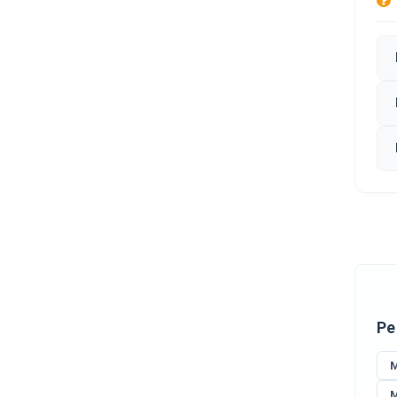
Ре
M
M