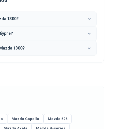
300
zda 1300?
нбурге?
 Mazda 1300?
ia
Mazda Capella
Mazda 626
Mazda Axela
Mazda B-series