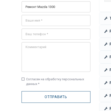
check_box_outline_blank
Согласен на обработку персональных
данных *