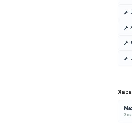
Хара
Maz
2 м