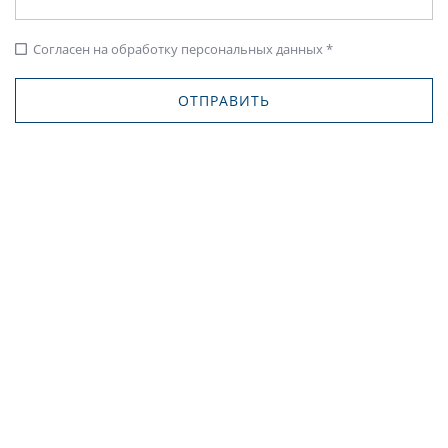
Согласен на обработку персональных данных *
check_box_outline_blank