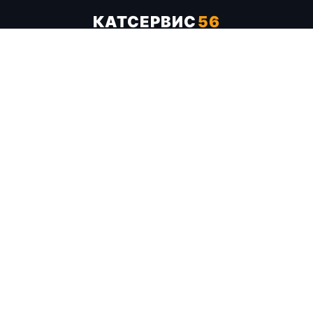
КАТСЕРВИС
56
Услуги
Цены
Бренды
Каталог ТТХ
Отзывы
О компании
Контакты
Карта сайта
+7 (961) 929-19-68
Заказать обратный звонок
ОПЛАТА В СЕРВИСЕ
МИР
VISA
MC
СБП
МЫ В СОЦСЕТЯХ
МЕССЕНДЖЕРЫ
Telegram