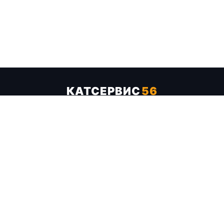
КАТСЕРВИС
56
Услуги
Цены
Бренды
Каталог ТТХ
Отзывы
О компании
Контакты
Карта сайта
+7 (961) 929-19-68
Заказать обратный звонок
ОПЛАТА В СЕРВИСЕ
МИР
VISA
MC
СБП