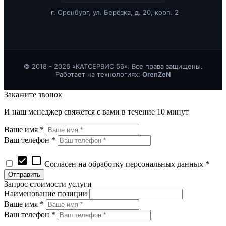
г. Оренбург, ул. Берёзка, д. 20, корп. 2
© 2018 - 2026 «КАТСЕРВИС 56». Все права защищены.
Работает на технологиях:
OrenZeN
Закажите звонок
И наш менеджер свяжется с вами в течение 10 минут
Ваше имя *
Ваш телефон *
check_box
check_box_outline_blank
Согласен на обработку персональных данных *
Запрос стоимости услуги
Наименование позиции
Ваше имя *
Ваш телефон *