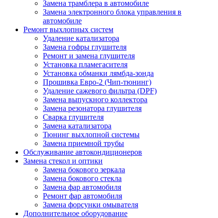
Замена трамблера в автомобиле
Замена электронного блока управления в
автомобиле
Ремонт выхлопных систем
Удаление катализатора
Замена гофры глушителя
Ремонт и замена глушителя
Установка пламегасителя
Установка обманки лямбда-зонда
Прошивка Евро-2 (Чип-тюнинг)
Удаление сажевого фильтра (DPF)
Замена выпускного коллектора
Замена резонатора глушителя
Сварка глушителя
Замена катализатора
Тюнинг выхлопной системы
Замена приемной трубы
Обслуживание автокондиционеров
Замена стекол и оптики
Замена бокового зеркала
Замена бокового стекла
Замена фар автомобиля
Ремонт фар автомобиля
Замена форсунки омывателя
Дополнительное оборудование