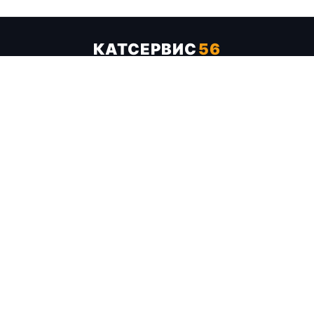
КАТСЕРВИС
56
Услуги
Цены
Бренды
Каталог ТТХ
Отзывы
О компании
Контакты
Карта сайта
+7 (961) 929-19-68
Заказать обратный звонок
ОПЛАТА В СЕРВИСЕ
МИР
VISA
MC
СБП
МЫ В СОЦСЕТЯХ
МЕССЕНДЖЕРЫ