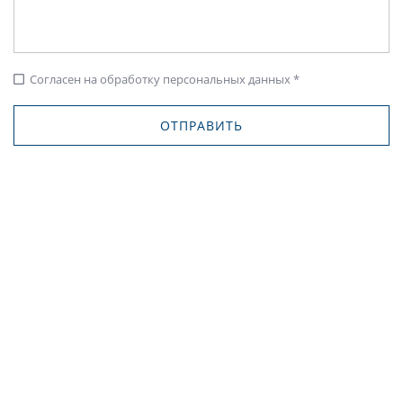
Согласен на обработку персональных данных *
check_box_outline_blank