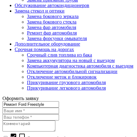
Обслуживание автокондиционеров
Замена стекол и оптики
Замена бокового зеркала
Замена бокового стекла
Замена фар автомобиля
Ремонт фар автомобиля
Замена форсунки омывателя
Дополнительное оборудование
Срочная помощь на дорогах
Срочный слив топлива из бака
Замена аккумулятора на новый с выездом
Компьютерная диагностика автомобиля с выездом
Отключение автомобильной сигнализации
Отключение меток и блокировок
Прикуривание грузового автомобиля
Прикуривание легкового автомобиля
Оформить заявку
check_box
check_box_outline_blank