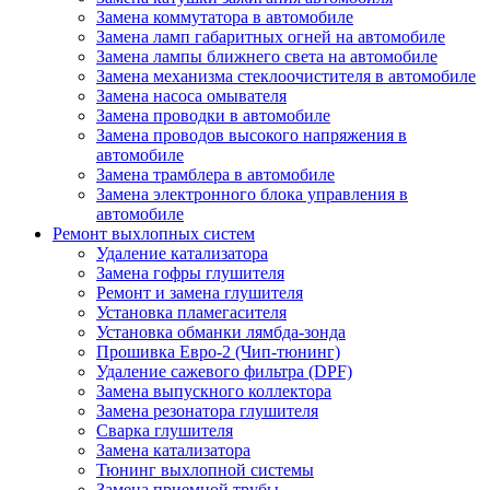
Замена коммутатора в автомобиле
Замена ламп габаритных огней на автомобиле
Замена лампы ближнего света на автомобиле
Замена механизма стеклоочистителя в автомобиле
Замена насоса омывателя
Замена проводки в автомобиле
Замена проводов высокого напряжения в
автомобиле
Замена трамблера в автомобиле
Замена электронного блока управления в
автомобиле
Ремонт выхлопных систем
Удаление катализатора
Замена гофры глушителя
Ремонт и замена глушителя
Установка пламегасителя
Установка обманки лямбда-зонда
Прошивка Евро-2 (Чип-тюнинг)
Удаление сажевого фильтра (DPF)
Замена выпускного коллектора
Замена резонатора глушителя
Сварка глушителя
Замена катализатора
Тюнинг выхлопной системы
Замена приемной трубы