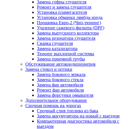
Замена гофры глушителя
Ремонт и замена глушителя
Установка пламегасителя
Установка обманки лямбда-зонда
Прошивка Евро-2 (Чип-тюнинг)
Удаление сажевого фильтра (DPF)
Замена выпускного коллектора
Замена резонатора глушителя
Сварка глушителя
Замена катализатора
Тюнинг выхлопной системы
Замена приемной трубы
Обслуживание автокондиционеров
Замена стекол и оптики
Замена бокового зеркала
Замена бокового стекла
Замена фар автомобиля
Ремонт фар автомобиля
Замена форсунки омывателя
Дополнительное оборудование
Срочная помощь на дорогах
Срочный слив топлива из бака
Замена аккумулятора на новый с выездом
Компьютерная диагностика автомобиля с
выездом