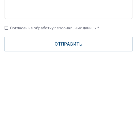
check_box_outline_blank
Согласен на обработку персональных данных *