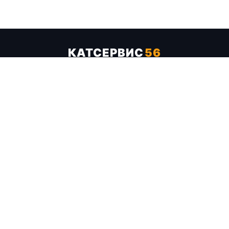
КАТСЕРВИС
56
Услуги
Цены
Бренды
Каталог ТТХ
Отзывы
О компании
Контакты
Карта сайта
+7 (961) 929-19-68
Заказать обратный звонок
ОПЛАТА В СЕРВИСЕ
МИР
VISA
MC
СБП
МЫ В СОЦСЕТЯХ