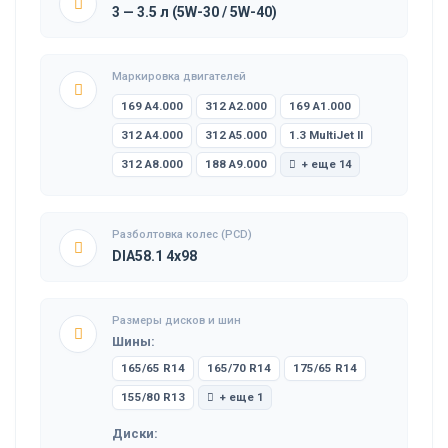
3 — 3.5 л (5W-30 / 5W-40)
Маркировка двигателей
169 A4.000
312 A2.000
169 A1.000
312 A4.000
312 A5.000
1.3 MultiJet II
312 A8.000
188 A9.000
+ еще 14
Разболтовка колес (PCD)
DIA58.1 4x98
Размеры дисков и шин
Шины:
165/65 R14
165/70 R14
175/65 R14
155/80 R13
+ еще 1
Диски: