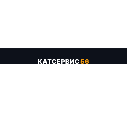
КАТСЕРВИС
56
Услуги
Цены
Бренды
Каталог ТТХ
Отзывы
О компании
Контакты
Карта сайта
+7 (961) 929-19-68
Заказать обратный звонок
ОПЛАТА В СЕРВИСЕ
МИР
VISA
MC
СБП