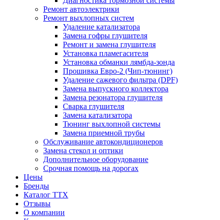
Диагностика тормозной системы
Ремонт автоэлектрики
Ремонт выхлопных систем
Удаление катализатора
Замена гофры глушителя
Ремонт и замена глушителя
Установка пламегасителя
Установка обманки лямбда-зонда
Прошивка Евро-2 (Чип-тюнинг)
Удаление сажевого фильтра (DPF)
Замена выпускного коллектора
Замена резонатора глушителя
Сварка глушителя
Замена катализатора
Тюнинг выхлопной системы
Замена приемной трубы
Обслуживание автокондиционеров
Замена стекол и оптики
Дополнительное оборудование
Срочная помощь на дорогах
Цены
Бренды
Каталог ТТХ
Отзывы
О компании