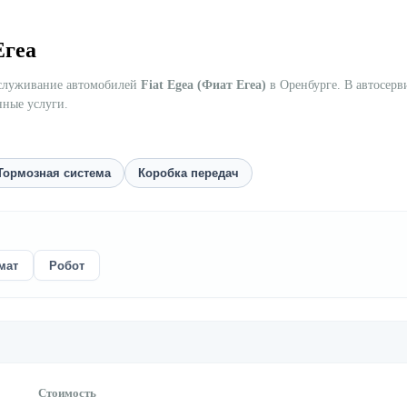
Егеа
бслуживание автомобилей
Fiat Egea (Фиат Егеа)
в Оренбурге. В автосерв
нные услуги.
Тормозная система
Коробка передач
мат
Робот
Стоимость