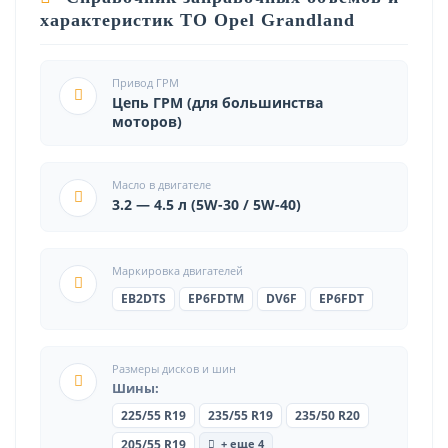
характеристик ТО Opel Grandland
Привод ГРМ
Цепь ГРМ (для большинства
моторов)
Масло в двигателе
3.2 — 4.5 л (5W-30 / 5W-40)
Маркировка двигателей
EB2DTS
EP6FDTM
DV6F
EP6FDT
Размеры дисков и шин
Шины:
225/55 R19
235/55 R19
235/50 R20
+ еще 4
205/55 R19