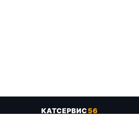
КАТСЕРВИС
56
Услуги
Цены
Бренды
Каталог ТТХ
Отзывы
О компании
Контакты
Карта сайта
+7 (961) 929-19-68
Заказать обратный звонок