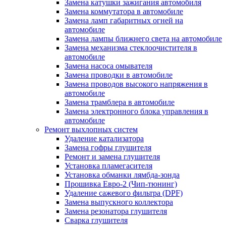
Замена катушки зажигания автомобиля
Замена коммутатора в автомобиле
Замена ламп габаритных огней на
автомобиле
Замена лампы ближнего света на автомобиле
Замена механизма стеклоочистителя в
автомобиле
Замена насоса омывателя
Замена проводки в автомобиле
Замена проводов высокого напряжения в
автомобиле
Замена трамблера в автомобиле
Замена электронного блока управления в
автомобиле
Ремонт выхлопных систем
Удаление катализатора
Замена гофры глушителя
Ремонт и замена глушителя
Установка пламегасителя
Установка обманки лямбда-зонда
Прошивка Евро-2 (Чип-тюнинг)
Удаление сажевого фильтра (DPF)
Замена выпускного коллектора
Замена резонатора глушителя
Сварка глушителя