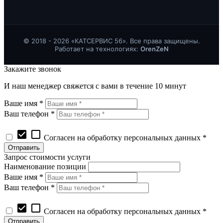
© 2018 - 2026 «КАТСЕРВИС 56». Все права защищены.
Работает на технологиях:
OrenZeN
Закажите звонок
И наш менеджер свяжется с вами в течение 10 минут
Ваше имя *
Ваш телефон *
check_box
check_box_outline_blank
Согласен на обработку персональных данных *
Запрос стоимости услуги
Наименование позиции
Ваше имя *
Ваш телефон *
check_box
check_box_outline_blank
Согласен на обработку персональных данных *