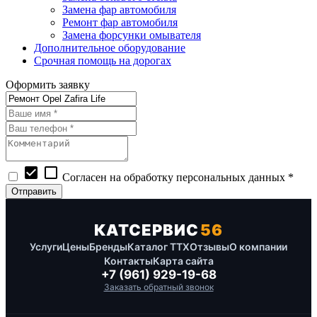
Замена фар автомобиля
Ремонт фар автомобиля
Замена форсунки омывателя
Дополнительное оборудование
Срочная помощь на дорогах
Оформить заявку
check_box
check_box_outline_blank
Согласен на обработку персональных данных *
КАТСЕРВИС
56
Услуги
Цены
Бренды
Каталог ТТХ
Отзывы
О компании
Контакты
Карта сайта
+7 (961) 929-19-68
Заказать обратный звонок