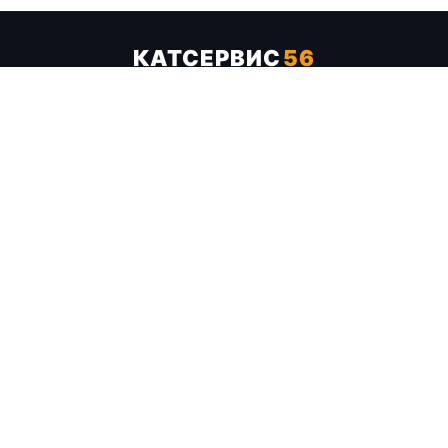
КАТСЕРВИС
56
Услуги
Цены
Бренды
Каталог ТТХ
Отзывы
О компании
Контакты
Карта сайта
+7 (961) 929-19-68
Заказать обратный звонок
ОПЛАТА В СЕРВИСЕ
МИР
VISA
MC
СБП
МЫ В СОЦСЕТЯХ
МЕССЕНДЖЕРЫ