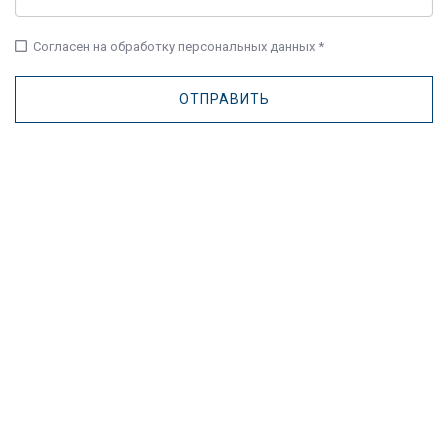
check_box_outline_blank
Согласен на обработку персональных данных *