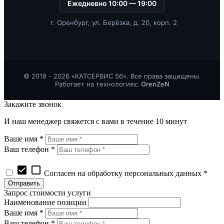
Ежедневно 10:00 — 19:00
г. Оренбург, ул. Берёзка, д. 20, корп. 2
© 2018 - 2026 «КАТСЕРВИС 56». Все права защищены.
Работает на технологиях:
OrenZeN
Закажите звонок
И наш менеджер свяжется с вами в течение 10 минут
Ваше имя *
Ваш телефон *
check_box
check_box_outline_blank
Согласен на обработку персональных данных *
Запрос стоимости услуги
Наименование позиции
Ваше имя *
Ваш телефон *