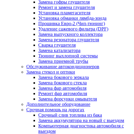
Замена гофры глушителя
Ремонт и замена глушителя
Установка пламегасителя
Установка обманки лямбда-зонда
Прошивка Евро-2 (Чип-тюнинг)
Удаление сажевого фильтра (DPF)
Замена выпускного коллектора
Замена резонатора глушителя
Сварка глушителя
Замена катализатора
Тюнинг выхлопной системы
Замена приемной трубы
Обслуживание автокондиционеров
Замена стекол и оптики
Замена бокового зеркала
Замена бокового стекла
Замена фар автомобиля
Ремонт фар автомобиля
Замена форсунки омывателя
Дополнительное оборудование
Срочная помощь на дорогах
Срочный слив топлива из бака
Замена аккумулятора на новый с выездом
Компьютерная диагностика автомобиля с
выездом