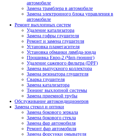
автомобиле
Замена трамблера в автомобиле
Замена электронного блока управления в
автомобиле
Ремонт выхлопных систем
Удаление катализатора
Замена гофры глушителя
Ремонт и замена глушителя
Установка пламегасителя
Установка обманки лямбда-зонда
Прошивка Евро-2 (Чип-тюнинг)
Удаление сажевого фильтра (DPF)
Замена выпускного коллектора
Замена резонатора глушителя
Сварка глушителя
Замена катализатора
Тюнинг выхлопной системы
Замена приемной трубы
Обслуживание автокондиционеров
Замена стекол и оптики
Замена бокового зеркала
Замена бокового стекла
Замена фар автомобиля
Ремонт фар автомобиля
Замена форсунки омывателя