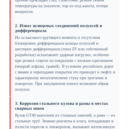
пробою прокладки ГБЦ. Симптомы: резкий скачок
температуры на указателе, пар из-под капота, потеря
мощности.
2. Износ шлицевых соединений полуосей и
дифференциала
Из-за высокого крутящего момента и отсутствия
блокировки дифференциала шлицы полуосей и
шестерни дифференциала (типа ZF или собственной
разработки) испытывают ударные нагрузки, особенно
при резких стартах на покрытиях с низким сцеплением
(мокрый асфальт, гравий). В условиях российских дорог
с ямами и перепадами покрытия это приводит к люфту и
характерному металлическому стуку при трогании и
поворотах. При запущенном износе возможен обрыв
полуоси.
3. Коррозия стального кузова и рамы в местах
сварных швов
Кузов GT40 выполнен из стальных панелей, а рама — из
стальных труб. Зимние реагенты и влага, попадающие в
полости порогов и лонжеронов, вызывают интенсивную