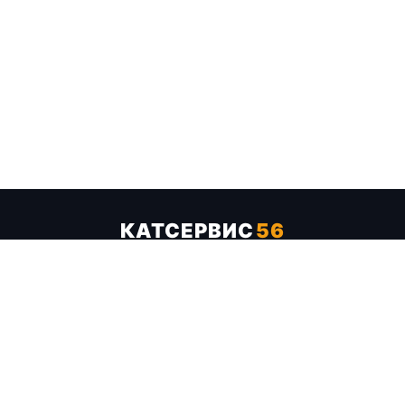
КАТСЕРВИС
56
Услуги
Цены
Бренды
Каталог ТТХ
Отзывы
О компании
Контакты
Карта сайта
+7 (961) 929-19-68
Заказать обратный звонок
ОПЛАТА В СЕРВИСЕ