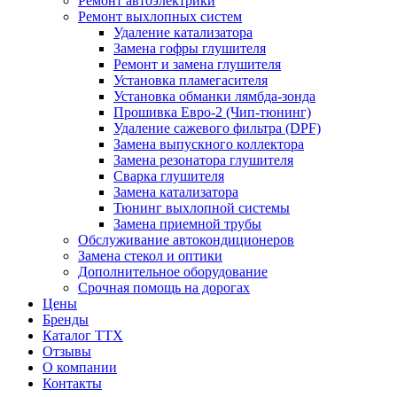
Ремонт автоэлектрики
Ремонт выхлопных систем
Удаление катализатора
Замена гофры глушителя
Ремонт и замена глушителя
Установка пламегасителя
Установка обманки лямбда-зонда
Прошивка Евро-2 (Чип-тюнинг)
Удаление сажевого фильтра (DPF)
Замена выпускного коллектора
Замена резонатора глушителя
Сварка глушителя
Замена катализатора
Тюнинг выхлопной системы
Замена приемной трубы
Обслуживание автокондиционеров
Замена стекол и оптики
Дополнительное оборудование
Срочная помощь на дорогах
Цены
Бренды
Каталог ТТХ
Отзывы
О компании
Контакты