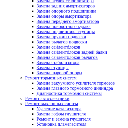
Замена втулок стабилизатора
Замена задних амортизаторов
Замена опорного подшипника
Замена опоры амортизатора
Замена переднего амортизатора
Замена поворотного кулака
Замена подшипника ступицы
Замена пружин подвески
Замена рычагов подвески
Замена сайлентблоков
Замена сайлентблоков задней балки
Замена сайлентблоков рычагов
Замена стабилизатора
Замена ступицы
Замена шаровой опоры
Ремонт тормозных систем
Замена вакуумного усилителя тормозов
Замена главного тормозного цилиндра
Диагностика тормозной системы
Ремонт автоэлектрики
Ремонт выхлопных систем
Удаление катализатора
Замена гофры глушителя
Ремонт и замена глушителя
Установка пламегасителя