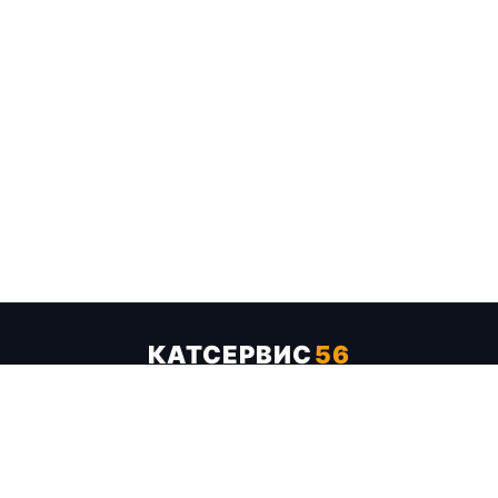
КАТСЕРВИС
56
Услуги
Цены
Бренды
Каталог ТТХ
Отзывы
О компании
Контакты
Карта сайта
+7 (961) 929-19-68
Заказать обратный звонок