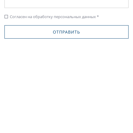
Согласен на обработку персональных данных *
check_box_outline_blank