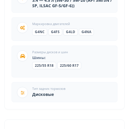
3.4 — 4.5 л (5W-30 / 5W-20 (API SM/SN /
SP, ILSAC GF-5/GF-6))
Маркировка двигателей
G4NC
G4FS
G4LD
G4NA
Размеры дисков и шин
Шины:
225/55 R18
225/60 R17
Тип задних тормозов
Дисковые