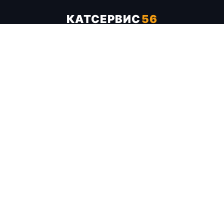
КАТСЕРВИС
56
Услуги
Цены
Бренды
Каталог ТТХ
Отзывы
О компании
Контакты
Карта сайта
+7 (961) 929-19-68
Заказать обратный звонок
ОПЛАТА В СЕРВИСЕ
МИР
VISA
MC
СБП
МЫ В СОЦСЕТЯХ
МЕССЕНДЖЕРЫ
Telegram