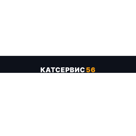
КАТСЕРВИС
56
Услуги
Цены
Бренды
Каталог ТТХ
Отзывы
О компании
Контакты
Карта сайта
+7 (961) 929-19-68
Заказать обратный звонок
ОПЛАТА В СЕРВИСЕ
МИР
VISA
MC
СБП