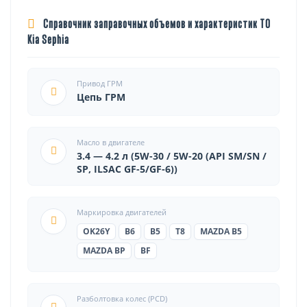
Справочник заправочных объемов и характеристик ТО
Kia Sephia
Привод ГРМ
Цепь ГРМ
Масло в двигателе
3.4 — 4.2 л (5W-30 / 5W-20 (API SM/SN /
SP, ILSAC GF-5/GF-6))
Маркировка двигателей
OK26Y
B6
B5
T8
MAZDA B5
MAZDA BP
BF
Разболтовка колес (PCD)