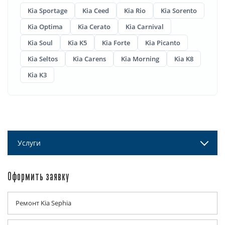
Kia Sportage
Kia Ceed
Kia Rio
Kia Sorento
Kia Optima
Kia Cerato
Kia Carnival
Kia Soul
Kia K5
Kia Forte
Kia Picanto
Kia Seltos
Kia Carens
Kia Morning
Kia K8
Kia K3
Услуги
Оформить заявку