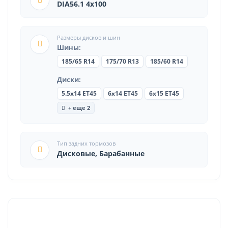
DIA56.1 4x100
Размеры дисков и шин
Шины:
185/65 R14
175/70 R13
185/60 R14
Диски:
5.5x14 ET45
6x14 ET45
6x15 ET45
+ еще 2
Тип задних тормозов
Дисковые, Барабанные