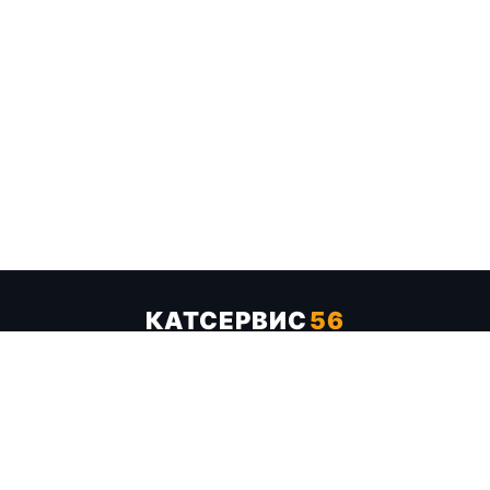
КАТСЕРВИС
56
Услуги
Цены
Бренды
Каталог ТТХ
Отзывы
О компании
Контакты
Карта сайта
+7 (961) 929-19-68
Заказать обратный звонок