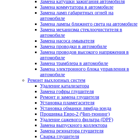
Замена катушки зажигания автомобиля
Замена коммутатора в автомобиле
Замена ламп габаритных огней на
автомобиле
Замена лампы ближнего света на автомобиле
Замена механизма стеклоочистителя в
автомобиле
Замена насоса омывателя
Замена проводки в автомобиле
Замена проводов высокого напряжения в
автомобиле
Замена трамблера в автомобиле
Замена электронного блока управления в
автомобиле
Ремонт выхлопных систем
Удаление катализатора
Замена гофры глушителя
Ремонт и замена глушителя
Установка пламегасителя
Установка обманки лямбда-зонда
Прошивка Евро-2 (Чип-тюнинг)
Удаление сажевого фильтра (DPF)
Замена выпускного коллектора
Замена резонатора глушителя
Сварка глушителя