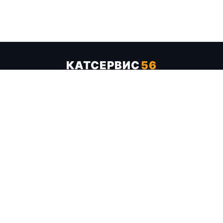
КАТСЕРВИС
56
Услуги
Цены
Бренды
Каталог ТТХ
Отзывы
О компании
Контакты
Карта сайта
+7 (961) 929-19-68
Заказать обратный звонок
ОПЛАТА В СЕРВИСЕ
МИР
VISA
MC
СБП
МЫ В СОЦСЕТЯХ