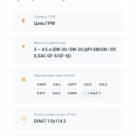
Привод ГРМ
Цепь ГРМ
Масло в двигателе
3 — 4.5 л (5W-30 / 5W-20 (API SM/SN / SP,
ILSAC GF-5/GF-6))
Маркировка двигателей
G4NS
G4LL
G4FP
G3LF
G3LC
D4FE
G4LE
G4NH
+ еще 1
Разболтовка колес (PCD)
DIA67.1 5x114.3