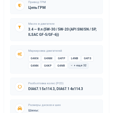
Привод ГРМ
Цепь ГРМ
Масло в двигателе
3.4 — 8 л (5W-30 / 5W-20 (API SM/SN / SP,
ILSAC GF-5/GF-6))
Маркировка двигателей
G4KN
G4NM
G4FP
L4NB
G4FS
G4NN
G4KP
G4NR
+ еще 32
Разболтовка колес (PCD)
DIA67.1 5x114.3, DIA67.1 4x114.3
Размеры дисков и шин
Шины: