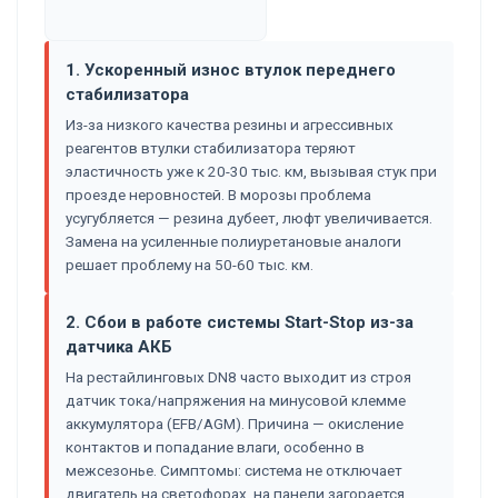
1. Ускоренный износ втулок переднего
стабилизатора
Из-за низкого качества резины и агрессивных
реагентов втулки стабилизатора теряют
эластичность уже к 20-30 тыс. км, вызывая стук при
проезде неровностей. В морозы проблема
усугубляется — резина дубеет, люфт увеличивается.
Замена на усиленные полиуретановые аналоги
решает проблему на 50-60 тыс. км.
2. Сбои в работе системы Start-Stop из-за
датчика АКБ
На рестайлинговых DN8 часто выходит из строя
датчик тока/напряжения на минусовой клемме
аккумулятора (EFB/AGM). Причина — окисление
контактов и попадание влаги, особенно в
межсезонье. Симптомы: система не отключает
двигатель на светофорах, на панели загорается