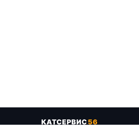
КАТСЕРВИС
56
Услуги
Цены
Бренды
Каталог ТТХ
Отзывы
О компании
Контакты
Карта сайта