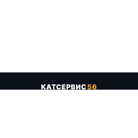
КАТСЕРВИС
56
Услуги
Цены
Бренды
Каталог ТТХ
Отзывы
О компании
Контакты
Карта сайта
+7 (961) 929-19-68
Заказать обратный звонок