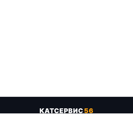
КАТСЕРВИС
56
Услуги
Цены
Бренды
Каталог ТТХ
Отзывы
О компании
Контакты
Карта сайта
+7 (961) 929-19-68