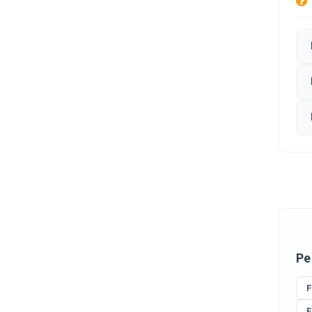
Ре
F
F