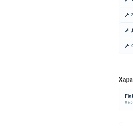
Хара
Fia
8 м