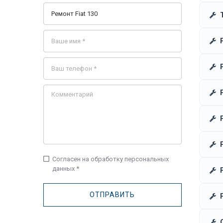
check_box_outline_blank
Согласен на обработку персональных
данных *