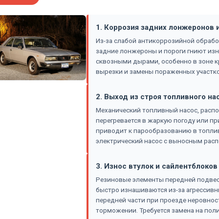
1. Коррозия задних лонжеронов 
Из-за слабой антикоррозийной обрабо
задние лонжероны и пороги гниют изн
сквозными дырами, особенно в зоне к
вырезки и замены пораженных участко
2. Выход из строя топливного на
Механический топливный насос, расп
перегревается в жаркую погоду или пр
приводит к парообразованию в топливн
электрический насос с выносным рас
3. Износ втулок и сайлентблоко
Резиновые элементы передней подвес
быстро изнашиваются из-за агрессивны
передней части при проезде неровнос
торможении. Требуется замена на пол