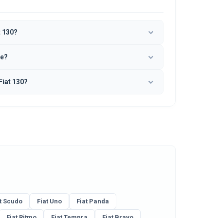
 130?
ге?
iat 130?
t Scudo
Fiat Uno
Fiat Panda
Fiat Ritmo
Fiat Tempra
Fiat Bravo