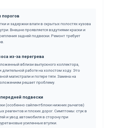
и порогов
тки и задержки влаги в скрытых полостях кузова
утри. Внешне проявляется вздутиями краски и
репления задней подвески. Ремонт требует
в.
соса из-за перегрева
оложенный вблизи выпускного коллектора,
и длительной работе на холостом ходу. Это
ой магистрали и потере тяги. Замена на
положением решает проблему.
в передней подвески
ки (особенно сайлентблоки нижних рычагов)
х реагентов и плохих дорог. Симптомы: стук в
тей и увод автомобиля в сторону при
иуретановые усиленные втулки.