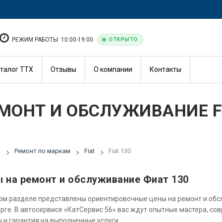
РЕЖИМ РАБОТЫ: 10:00-19:00
ОТКРЫТО
талог ТТХ
Отзывы
О компании
Контакты
МОНТ И ОБСЛУЖИВАНИЕ FI
я
Ремонт по маркам
Fiat
Fiat 130
 на ремонт и обслуживание Фиат 130
ом разделе представлены ориентировочные цены на ремонт и об
рге. В автосервисе «КатСервис 56» вас ждут опытные мастера, со
 и гарантия на выполненные услуги.