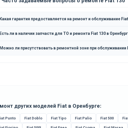
Часто задаваемые вопросы о ремонте Fiat 130
Какая гарантия предоставляется на ремонт и обслуживание Fiat
Есть ли в наличии запчасти для ТО и ремонта Fiat 130 в Оренбур
Можно ли присутствовать в ремонтной зоне при обслуживании F
монт других моделей Fiat в Оренбурге:
iat Punto
Fiat Doblo
Fiat Tipo
Fiat Palio
Fiat 500
Fia
iat Fiorino
Fiat 500L
Fiat Egea
Fiat Croma
Fiat Marea