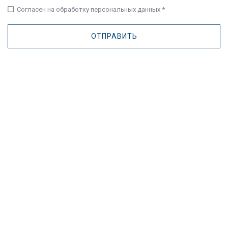
check_box_outline_blank
Согласен на обработку персональных данных *