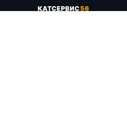
КАТСЕРВИС
56
Услуги
Цены
Бренды
Каталог ТТХ
Отзывы
О компании
Контакты
Карта сайта
+7 (961) 929-19-68
Заказать обратный звонок
ОПЛАТА В СЕРВИСЕ
МИР
VISA
MC
СБП
МЫ В СОЦСЕТЯХ
МЕССЕНДЖЕРЫ
Telegram