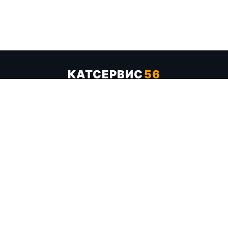
КАТСЕРВИС
56
Услуги
Цены
Бренды
Каталог ТТХ
Отзывы
О компании
Контакты
Карта сайта
+7 (961) 929-19-68
Заказать обратный звонок
ОПЛАТА В СЕРВИСЕ
МИР
VISA
MC
СБП
МЫ В СОЦСЕТЯХ