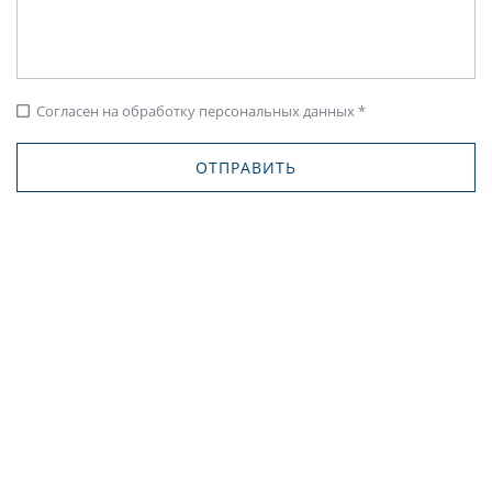
Согласен на обработку персональных данных *
check_box_outline_blank