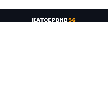
КАТСЕРВИС
56
Услуги
Цены
Бренды
Каталог ТТХ
Отзывы
О компании
Контакты
Карта сайта
+7 (961) 929-19-68
Заказать обратный звонок
ОПЛАТА В СЕРВИСЕ
МИР
VISA
MC
СБП
МЫ В СОЦСЕТЯХ
МЕССЕНДЖЕРЫ