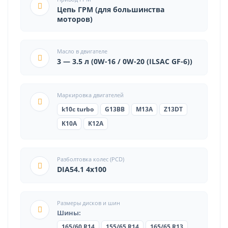
Цепь ГРМ (для большинства
моторов)
Масло в двигателе
3 — 3.5 л (0W-16 / 0W-20 (ILSAC GF-6))
Маркировка двигателей
k10c turbo
G13BB
M13A
Z13DT
K10A
K12A
Разболтовка колес (PCD)
DIA54.1 4x100
Размеры дисков и шин
Шины:
165/60 R14
155/65 R14
165/65 R13