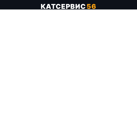
КАТСЕРВИС
56
Услуги
Цены
Бренды
Каталог ТТХ
Отзывы
О компании
Контакты
Карта сайта
+7 (961) 929-19-68
Заказать обратный звонок
ОПЛАТА В СЕРВИСЕ
МИР
VISA
MC
СБП
МЫ В СОЦСЕТЯХ
МЕССЕНДЖЕРЫ
Telegram
WhatsApp