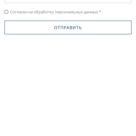
Согласен на обработку персональных данных *
check_box_outline_blank