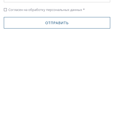
Согласен на обработку персональных данных *
check_box_outline_blank