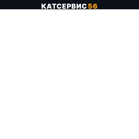
КАТСЕРВИС
56
Услуги
Цены
Бренды
Каталог ТТХ
Отзывы
О компании
Контакты
Карта сайта
+7 (961) 929-19-68
Заказать обратный звонок
ОПЛАТА В СЕРВИСЕ
МИР
VISA
MC
СБП
МЫ В СОЦСЕТЯХ
МЕССЕНДЖЕРЫ
Telegram
WhatsApp