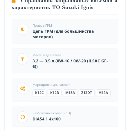
Справочник заправочных объемов и
характеристик ТО Suzuki Ignis
Привод ГРМ
Цепь ГРМ (для большинства
моторов)
Масло в двигателе
3.2 — 3.5 л (0W-16 / 0W-20 (ILSAC GF-
6))
Маркировка двигателей
K12C
K12B
M15A
Z13DT
M13A
Разболтовка колес (PCD)
DIA54.1 4x100