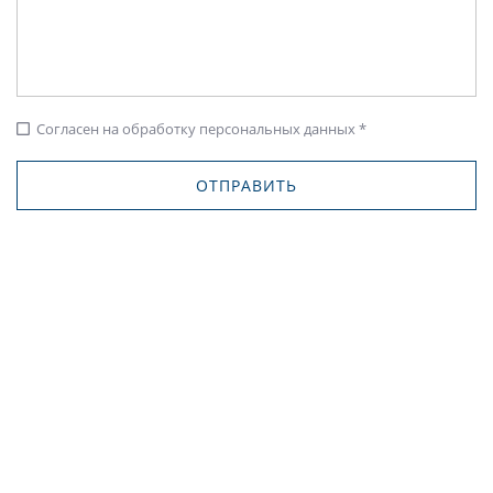
Согласен на обработку персональных данных *
check_box_outline_blank