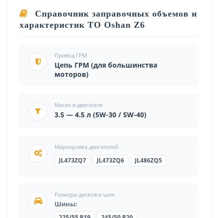
Справочник заправочных объемов и
характеристик ТО Oshan Z6
Привод ГРМ
Цепь ГРМ (для большинства
моторов)
Масло в двигателе
3.5 — 4.5 л (5W-30 / 5W-40)
Маркировка двигателей
JL473ZQ7
JL473ZQ6
JL486ZQ5
Размеры дисков и шин
Шины:
225/55 R19
245/50 R20