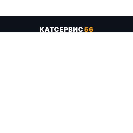
КАТСЕРВИС
56
Услуги
Цены
Бренды
Каталог ТТХ
Отзывы
О компании
Контакты
Карта сайта
+7 (961) 929-19-68
Заказать обратный звонок
ОПЛАТА В СЕРВИСЕ
МИР
VISA
MC
СБП
МЫ В СОЦСЕТЯХ