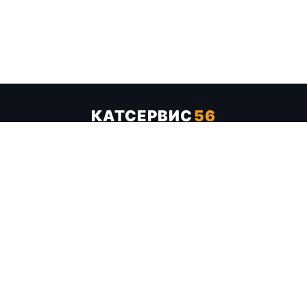
КАТСЕРВИС
56
Услуги
Цены
Бренды
Каталог ТТХ
Отзывы
О компании
Контакты
Карта сайта
+7 (961) 929-19-68
Заказать обратный звонок
ОПЛАТА В СЕРВИСЕ
МИР
VISA
MC
СБП
МЫ В СОЦСЕТЯХ