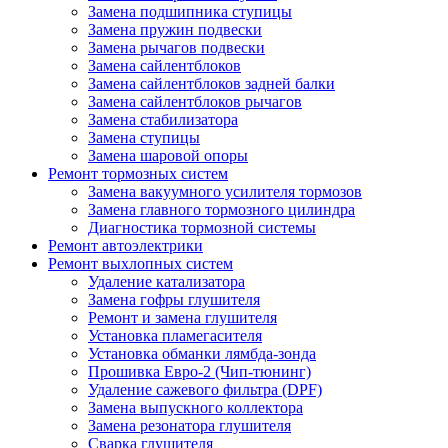
Замена подшипника ступицы
Замена пружин подвески
Замена рычагов подвески
Замена сайлентблоков
Замена сайлентблоков задней балки
Замена сайлентблоков рычагов
Замена стабилизатора
Замена ступицы
Замена шаровой опоры
Ремонт тормозных систем
Замена вакуумного усилителя тормозов
Замена главного тормозного цилиндра
Диагностика тормозной системы
Ремонт автоэлектрики
Ремонт выхлопных систем
Удаление катализатора
Замена гофры глушителя
Ремонт и замена глушителя
Установка пламегасителя
Установка обманки лямбда-зонда
Прошивка Евро-2 (Чип-тюнинг)
Удаление сажевого фильтра (DPF)
Замена выпускного коллектора
Замена резонатора глушителя
Сварка глушителя