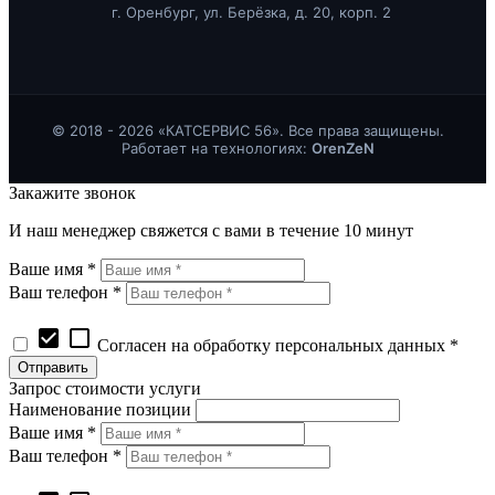
г. Оренбург, ул. Берёзка, д. 20, корп. 2
© 2018 - 2026 «КАТСЕРВИС 56». Все права защищены.
Работает на технологиях:
OrenZeN
Закажите звонок
И наш менеджер свяжется с вами в течение 10 минут
Ваше имя *
Ваш телефон *
check_box
check_box_outline_blank
Согласен на обработку персональных данных *
Запрос стоимости услуги
Наименование позиции
Ваше имя *
Ваш телефон *