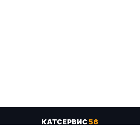
КАТСЕРВИС
56
Услуги
Цены
Бренды
Каталог ТТХ
Отзывы
О компании
Контакты
Карта сайта