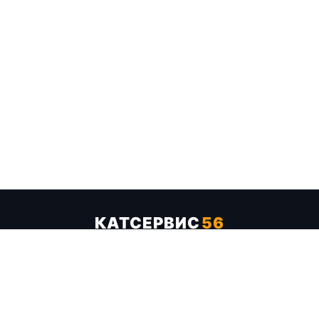
КАТСЕРВИС
56
Услуги
Цены
Бренды
Каталог ТТХ
Отзывы
О компании
Контакты
Карта сайта
+7 (961) 929-19-68
Заказать обратный звонок