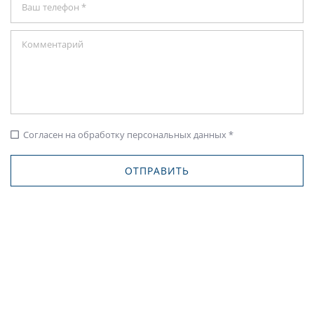
Согласен на обработку персональных данных *
check_box_outline_blank