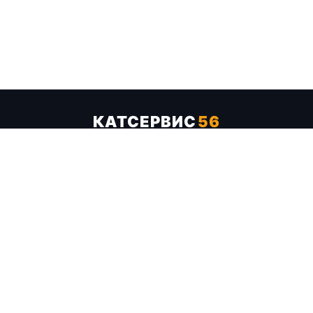
КАТСЕРВИС
56
Услуги
Цены
Бренды
Каталог ТТХ
Отзывы
О компании
Контакты
Карта сайта
+7 (961) 929-19-68
Заказать обратный звонок
ОПЛАТА В СЕРВИСЕ
МИР
VISA
MC
СБП
МЫ В СОЦСЕТЯХ