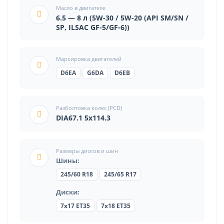
Масло в двигателе
6.5 — 8 л (5W-30 / 5W-20 (API SM/SN /
SP, ILSAC GF-5/GF-6))
Маркировка двигателей
D6EA
G6DA
D6EB
Разболтовка колес (PCD)
DIA67.1 5x114.3
Размеры дисков и шин
Шины:
245/60 R18
245/65 R17
Диски:
7x17 ET35
7x18 ET35