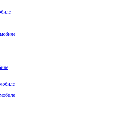
обиле
омобиле
биле
омобиле
омобиле