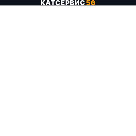
КАТСЕРВИС
56
Услуги
Цены
Бренды
Каталог ТТХ
Отзывы
О компании
Контакты
Карта сайта
+7 (961) 929-19-68
Заказать обратный звонок
ОПЛАТА В СЕРВИСЕ
МИР
VISA
MC
СБП
МЫ В СОЦСЕТЯХ
МЕССЕНДЖЕРЫ
Telegram