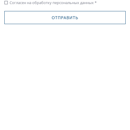
Согласен на обработку персональных данных *
check_box_outline_blank