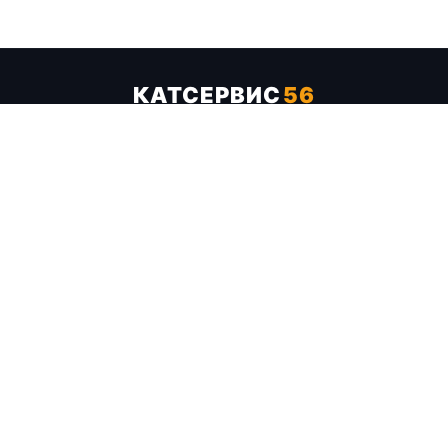
КАТСЕРВИС
56
Услуги
Цены
Бренды
Каталог ТТХ
Отзывы
О компании
Контакты
Карта сайта
+7 (961) 929-19-68
Заказать обратный звонок
ОПЛАТА В СЕРВИСЕ
МИР
VISA
MC
СБП
МЫ В СОЦСЕТЯХ