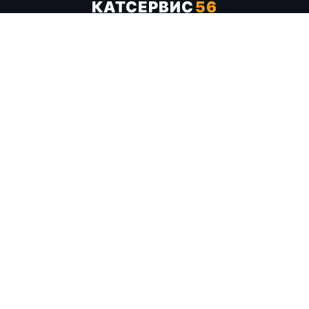
КАТСЕРВИС
56
Услуги
Цены
Бренды
Каталог ТТХ
Отзывы
О компании
Контакты
Карта сайта
+7 (961) 929-19-68
Заказать обратный звонок
ОПЛАТА В СЕРВИСЕ
МИР
VISA
MC
СБП
МЫ В СОЦСЕТЯХ
МЕССЕНДЖЕРЫ
Telegram