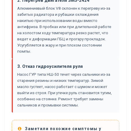
2. Перегрев двигателя ЗМЗ-2424
Алюминиевый блок V8 склонен к перегреву из-за
забитых радиатора и рубашки охлаждения
накипью при использовании воды вместо
антифриза. В пробках или при длительной работе
на холостом ходу температура резко растет, что
ведет к деформации ГБЦ и прогару прокладок.
Усугубляется в жару и при плохом состоянии
помпы.
3. Отказ гидроусилителя руля
Насос ГУР типа НШ-50 течет через сальники из-за
старения резины и низких температур. Зимой
масло густеет, насос работает с шумом и может
выйти из строя. При утечке руль становится тугим,
особенно на стоянке. Ремонт требует замены
сальников и промывки системы.
Заметили похожие симптомы у