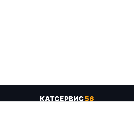
КАТСЕРВИС
56
Услуги
Цены
Бренды
Каталог ТТХ
Отзывы
О компании
Контакты
Карта сайта
+7 (961) 929-19-68
Заказать обратный звонок