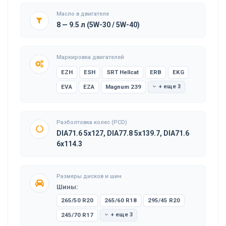
Масло в двигателе
8 — 9.5 л (5W-30 / 5W-40)
Маркировка двигателей
EZH
ESH
SRT Hellcat
ERB
EKG
EVA
EZA
Magnum 239
+ еще 3
Разболтовка колес (PCD)
DIA71.6 5x127, DIA77.8 5x139.7, DIA71.6
6x114.3
Размеры дисков и шин
Шины:
265/50 R20
265/60 R18
295/45 R20
245/70 R17
+ еще 3