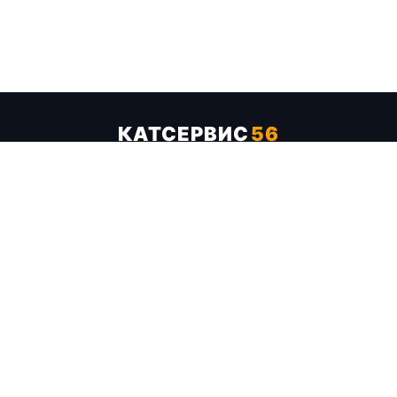
КАТСЕРВИС
56
Услуги
Цены
Бренды
Каталог ТТХ
Отзывы
О компании
Контакты
Карта сайта
+7 (961) 929-19-68
Заказать обратный звонок
ОПЛАТА В СЕРВИСЕ
МИР
VISA
MC
СБП
МЫ В СОЦСЕТЯХ