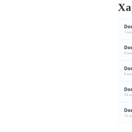
Ха
Dod
1 м
Dod
9 м
Dod
6 м
Dod
14 
Dod
12 