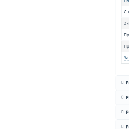
Пл
Сн
Эк
Пр
Пр
За
Р
Р
Р
Р