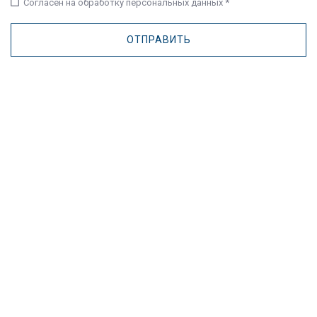
check_box_outline_blank
Согласен на обработку персональных данных *