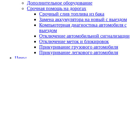
Дополнительное оборудование
Срочная помощь на дорогах
Срочный слив топлива из бака
Замена аккумулятора на новый с выездом
Компьютерная диагностика автомобиля с
выездом
Отключение автомобильной сигнализации
Отключение меток и блокировок
Прикуривание грузового автомобиля
Прикуривание легкового автомобиля
Цены
Бренды
Каталог ТТХ
Отзывы
О компании
Контакты
Ремонт и обслуживание
Volkswagen XL1 в Оренбурге
Главная
Ремонт по маркам
Volkswagen
Volkswagen XL1