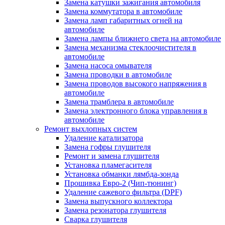
Замена катушки зажигания автомобиля
Замена коммутатора в автомобиле
Замена ламп габаритных огней на
автомобиле
Замена лампы ближнего света на автомобиле
Замена механизма стеклоочистителя в
автомобиле
Замена насоса омывателя
Замена проводки в автомобиле
Замена проводов высокого напряжения в
автомобиле
Замена трамблера в автомобиле
Замена электронного блока управления в
автомобиле
Ремонт выхлопных систем
Удаление катализатора
Замена гофры глушителя
Ремонт и замена глушителя
Установка пламегасителя
Установка обманки лямбда-зонда
Прошивка Евро-2 (Чип-тюнинг)
Удаление сажевого фильтра (DPF)
Замена выпускного коллектора
Замена резонатора глушителя
Сварка глушителя