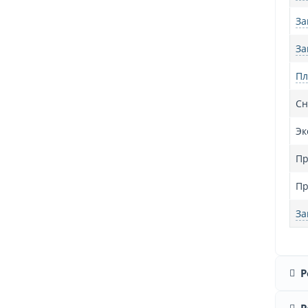
За
За
Пл
Сн
Эк
Пр
Пр
За
Р