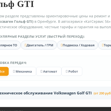
льф GTI
ом разделе представлены ориентировочные цены на ремонт и
сваген Гольф GTI)
в Оренбурге. В автосервисе «КатСервис 56»
стическое оборудование, честные тарифы и гарантия на выпол
УЛЯРНЫЕ РАЗДЕЛЫ УСЛУГ (БЫСТРЫЙ ПЕРЕХОД):
улярное ТО
Двигатель / ГРМ
Подвеска / Ходовая
Тор
ОБКА ПЕРЕДАЧ:
Все
Механика
Автомат
Робот
ехническое обслуживание Volkswagen Golf GTI
(от 200 руб