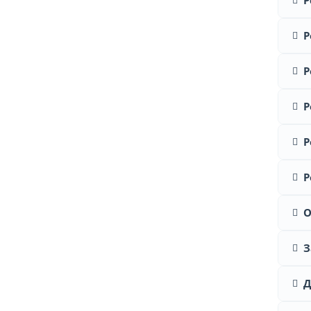
Р
Р
Р
Р
Р
Р
О
З
Д