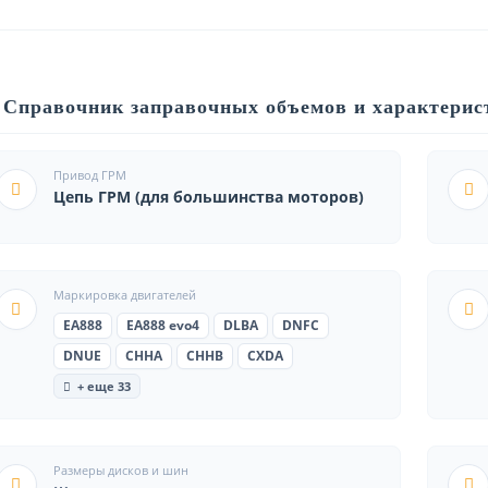
Справочник заправочных объемов и характерист
Привод ГРМ
Цепь ГРМ (для большинства моторов)
Маркировка двигателей
EA888
EA888 evo4
DLBA
DNFC
DNUE
CHHA
CHHB
CXDA
+ еще 33
Размеры дисков и шин