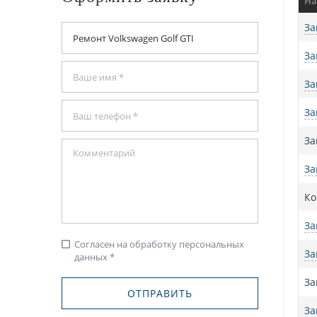
На
За
За
За
За
За
За
Ко
За
Согласен на обработку персональных
check_box_outline_blank
За
данных *
За
За