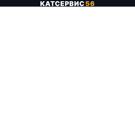
КАТСЕРВИС
56
Услуги
Цены
Бренды
Каталог ТТХ
Отзывы
О компании
Контакты
Карта сайта
+7 (961) 929-19-68
Заказать обратный звонок
ОПЛАТА В СЕРВИСЕ
МИР
VISA
MC
СБП
МЫ В СОЦСЕТЯХ
МЕССЕНДЖЕРЫ
Telegram
WhatsApp