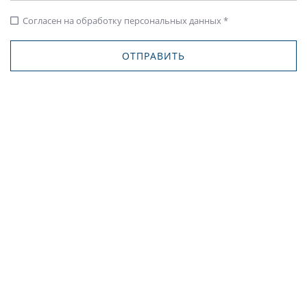
Согласен на обработку персональных данных *
check_box_outline_blank