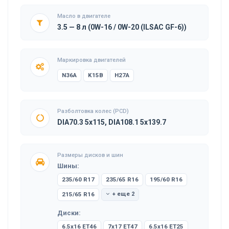
Масло в двигателе
3.5 — 8 л (0W-16 / 0W-20 (ILSAC GF-6))
Маркировка двигателей
N36A
K15B
H27A
Разболтовка колес (PCD)
DIA70.3 5x115, DIA108.1 5x139.7
Размеры дисков и шин
Шины:
235/60 R17
235/65 R16
195/60 R16
215/65 R16
+ еще 2
Диски:
6.5x16 ET46
7x17 ET47
6.5x16 ET25