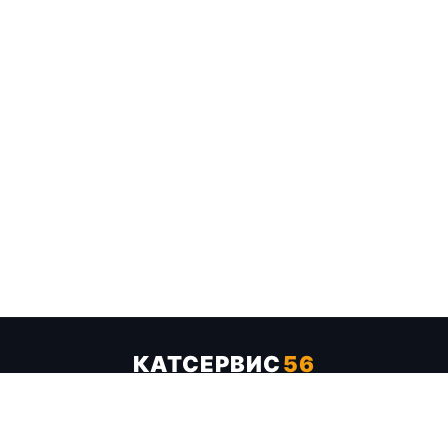
КАТСЕРВИС
56
Услуги
Цены
Бренды
Каталог ТТХ
Отзывы
О компании
Контакты
Карта сайта
+7 (961) 929-19-68