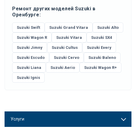
Ремонт других моделей Suzuki в
Оренбурге:
Suzuki Swift
Suzuki Grand Vitara
Suzuki Alto
Suzuki Wagon R
Suzuki Vitara
Suzuki SX4
Suzuki Jimny
Suzuki Cultus
Suzuki Every
Suzuki Escudo
Suzuki Cervo
Suzuki Baleno
Suzuki Liana
Suzuki Aerio
Suzuki Wagon R+
Suzuki Ignis
Услуги