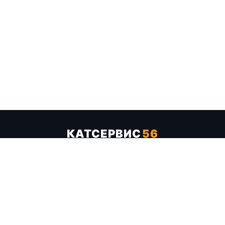
КАТСЕРВИС
56
Услуги
Цены
Бренды
Каталог ТТХ
Отзывы
О компании
Контакты
Карта сайта
+7 (961) 929-19-68
Заказать обратный звонок
ОПЛАТА В СЕРВИСЕ